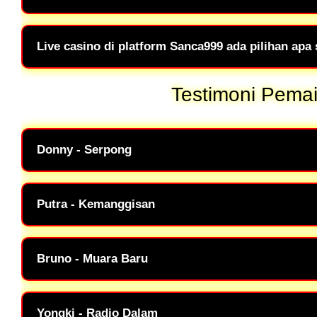
Situs Sanca999 memberi jaminan bahwa setiap member yang menda
dibayar uang kemenangan nya ke dalam rekening pribadi dengan ce
Live casino di platform Sanca999 ada pilihan apa 
Sanca999 mempunyai sejumlah game casino terkenal seperti sicbo, b
Testimoni Pem
platform kami.
Donny - Serpong
Saya suka bermain di Sanca999 karena mudah akses setiap malam 
lama, permainan selalu lancar, tidak ada lemot sama sekali.
Putra - Kemanggisan
Proses deposit via qris nya sangat cepat hanya 2 detik jadi sanga
di Sanca999 jadi sangat efisien.
Bruno - Muara Baru
Banyak pasaran sportsbook virtual di situs Sanca999 jadi sangat m
lain selain slot dan togel online.
Yongki - Radio Dalam