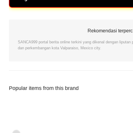
Deposit terjangkau di Sanca999 hanya 25.000 rupiah jadi oke banget
mempunyai modal permainan terbatas.
Rekomendasi terperc
SANCA999 portal berita online terkini yang dikenal dengan liputan p
dan perkembangan kota Valparaiso, Mexico city.
Popular items from this brand