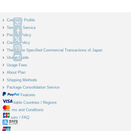
Company Profile
Terms of Service
Facebook
Privacy Policy
X
Cookie Policy
Instagram
The Act on Specified Commercial Transactions of Japan
Discord
Usage Guide
Usage Fees
About Plan
Shipping Methods
Package Consolidation Service
Special Features
Available Countries / Regions
Terms and Conditions
Inquiry / FAQ