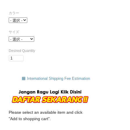
カラー
サイズ
Desired Quantity
International Shipping Fee Estimation
Please select an available item and click
"Add to shopping cart".