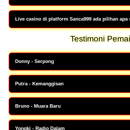
Situs Sanca999 memberi jaminan bahwa setiap member yang menda
dibayar uang kemenangan nya ke dalam rekening pribadi dengan ce
Live casino di platform Sanca999 ada pilihan apa 
Sanca999 mempunyai sejumlah game casino terkenal seperti sicbo, b
Testimoni Pem
platform kami.
Donny - Serpong
Saya suka bermain di Sanca999 karena mudah akses setiap malam 
lama, permainan selalu lancar, tidak ada lemot sama sekali.
Putra - Kemanggisan
Proses deposit via qris nya sangat cepat hanya 2 detik jadi sanga
di Sanca999 jadi sangat efisien.
Bruno - Muara Baru
Banyak pasaran sportsbook virtual di situs Sanca999 jadi sangat m
lain selain slot dan togel online.
Yongki - Radio Dalam